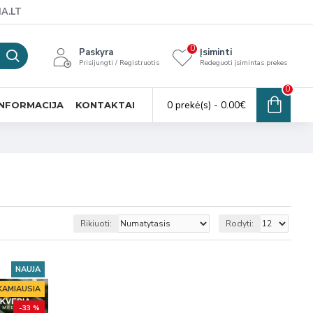
A.LT
0
Paskyra
Įsiminti
Prisijungti / Registruotis
Redeguoti įsimintas prekes
0
0 prekė(s) - 0.00€
INFORMACIJA
KONTAKTAI
Rikiuoti:
Rodyti:
NAUJA
KAMIAUSIA
-33 %