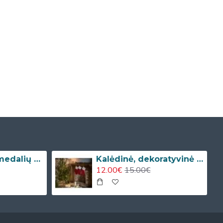
Dviejų spalvų medalių kabykla
Kalėdinė, dekoratyvinė kojinė su vardu
12.00€
15.00€