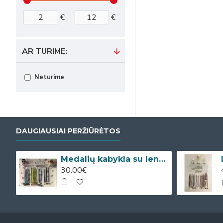
€
€
AR TURIME:
Neturime
DAUGIAUSIAI PERŽIŪRĖTOS
Medalių kabykla su lentyna taurėms
30.00€