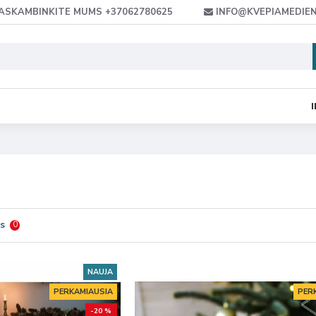
ASKAMBINKITE MUMS +37062780625
INFO@KVEPIAMEDIEN
as
0
NAUJA
PERKAMIAUSIA
PER
-20 %