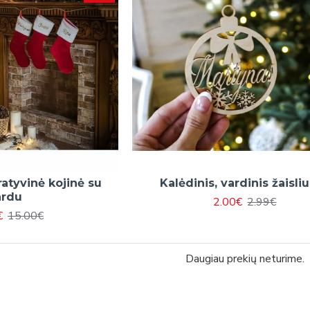
atyvinė kojinė su
Kalėdinis, vardinis žaisli
ardu
2.00€
2.99€
€
15.00€
Daugiau prekių neturime.