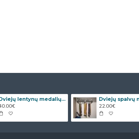
Dviejų lentynų medalių kabykla
40.00€
22.00€