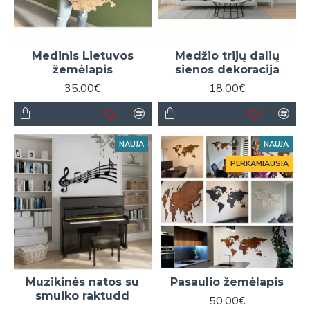
Medinis Lietuvos
Medžio trijų dalių
žemėlapis
sienos dekoracija
35.00€
18.00€
NAUJA
NAUJA
PERKAMIAUSIA
Muzikinės natos su
Pasaulio žemėlapis
smuiko raktudd
50.00€