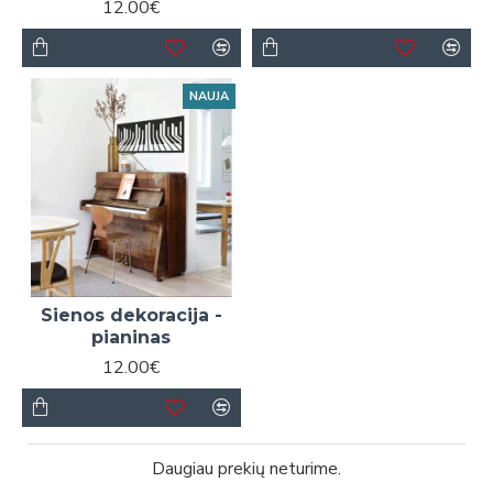
12.00€
NAUJA
Sienos dekoracija -
pianinas
12.00€
Daugiau prekių neturime.