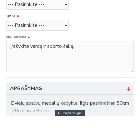
Spalva
Jūsų pastabos
APRAŠYMAS
Dviejų spalvų medalių kabykla. Ilgis pasirinktinai 50cm
,70cm arba 90cm.
Pagaminta iš aukštos kokybės beržo faneros.
Kabykla pritaikyta, taip, jog medalių kabinimo vietos tyčia būtų
atitrauktos nuo sienos.