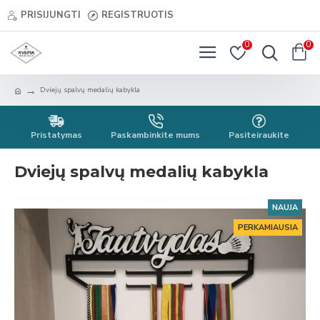
PRISIJUNGTI
REGISTRUOTIS
0
0
Dviejų spalvų medalių kabykla
Pristatymas
Paskambinkite mums
Pasiteiraukite
Dviejų spalvų medalių kabykla
NAUJA
PERKAMIAUSIA