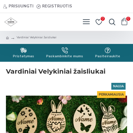
PRISIJUNGTI
REGISTRUOTIS
0
0
Vardiniai Velykiniai žaisliukai
Pristatymas
Paskambinkite mums
Pasiteiraukite
Vardiniai Velykiniai žaisliukai
NAUJA
PERKAMIAUSIA