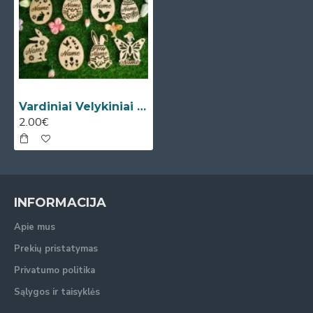
Vardiniai Velykiniai žaisliukai
2.00€
INFORMACIJA
Apie mus
Prekių pristatymas
Privatumo politika
Sąlygos ir taisyklės