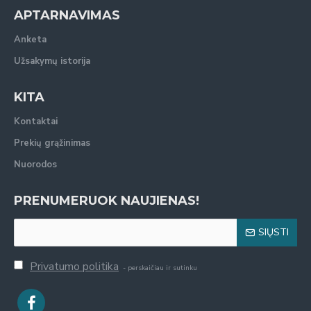
APTARNAVIMAS
Anketa
Užsakymų istorija
KITA
Kontaktai
Prekių grąžinimas
Nuorodos
PRENUMERUOK NAUJIENAS!
SIŲSTI
Privatumo politika
- perskaičiau ir sutinku