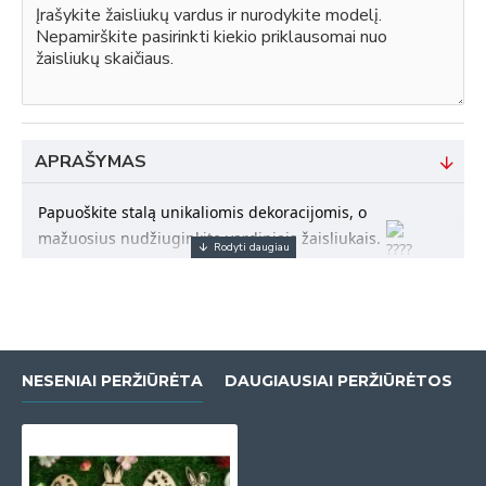
APRAŠYMAS
Papuoškite stalą unikaliomis dekoracijomis, o 
mažuosius nudžiuginkite vardiniais žaisliukais. 
NESENIAI PERŽIŪRĖTA
DAUGIAUSIAI PERŽIŪRĖTOS